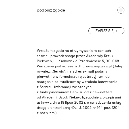
podpisz zgodę
ZAPISZ SIĘ
Wyrażam zgodę na otrzymywanie w ramach
serwisu prowadzonego przez Akademię Sztuk
Pięknych, ul. Krakowskie Przedmieście 5, 00-068
Warszawa pod adresem URL www.asp.waw.pl (dalej
również: „Serwis”) na adres e-mail podany
pierwotnie w formularzu rejestracyjnym lub
następnie zaktualizowany w trakcie korzystania
z Serwisu, informacji związanych
z funkcjonowaniem Serwisu oraz newslettera
od Akademii Sztuk Pięknych, zgodnie z przepisami
ustawy z dnia 18 lipca 2002 r. o świadczeniu usług
drogą elektroniczną (Dz. U. 2002 nr 144 poz. 1204
z późn. zm.).