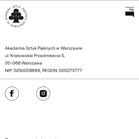
Pr
Wróć na Stronę Główną
Akademia Sztuk Pięknych w Warszawie
ul. Krakowskie Przedmieście 5,
00-068 Warszawa
NIP: 5250008666, REGON: 000275777
Facebook
Instagram