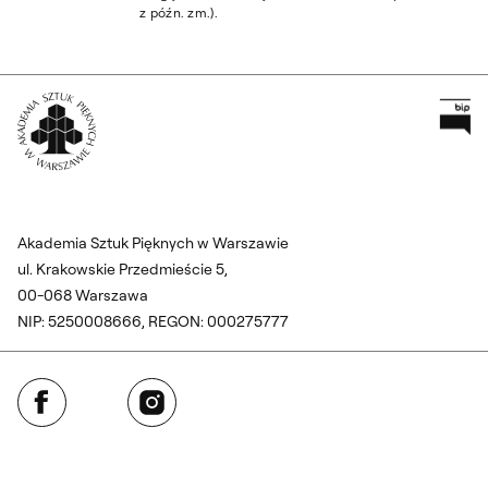
z późn. zm.).
Pr
Wróć na Stronę Główną
Akademia Sztuk Pięknych w Warszawie
ul. Krakowskie Przedmieście 5,
00-068 Warszawa
NIP: 5250008666, REGON: 000275777
Facebook
Instagram