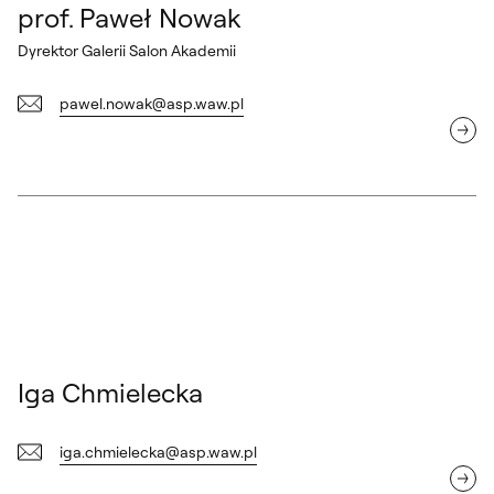
prof. Paweł Nowak
Dyrektor Galerii Salon Akademii
pawel.nowak@asp.waw.pl
Iga Chmielecka
Iga Chmielecka
iga.chmielecka@asp.waw.pl