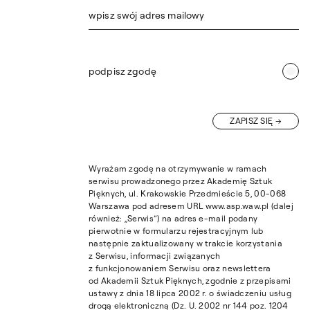
wpisz swój adres mailowy
podpisz zgodę
ZAPISZ SIĘ
Wyrażam zgodę na otrzymywanie w ramach
serwisu prowadzonego przez Akademię Sztuk
Pięknych, ul. Krakowskie Przedmieście 5, 00-068
Warszawa pod adresem URL www.asp.waw.pl (dalej
również: „Serwis”) na adres e-mail podany
pierwotnie w formularzu rejestracyjnym lub
następnie zaktualizowany w trakcie korzystania
z Serwisu, informacji związanych
z funkcjonowaniem Serwisu oraz newslettera
od Akademii Sztuk Pięknych, zgodnie z przepisami
ustawy z dnia 18 lipca 2002 r. o świadczeniu usług
drogą elektroniczną (Dz. U. 2002 nr 144 poz. 1204