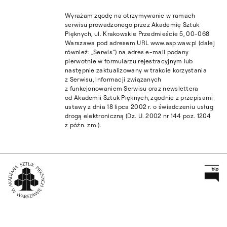
Wyrażam zgodę na otrzymywanie w ramach
serwisu prowadzonego przez Akademię Sztuk
Pięknych, ul. Krakowskie Przedmieście 5, 00-068
Warszawa pod adresem URL www.asp.waw.pl (dalej
również: „Serwis”) na adres e-mail podany
pierwotnie w formularzu rejestracyjnym lub
następnie zaktualizowany w trakcie korzystania
z Serwisu, informacji związanych
z funkcjonowaniem Serwisu oraz newslettera
od Akademii Sztuk Pięknych, zgodnie z przepisami
ustawy z dnia 18 lipca 2002 r. o świadczeniu usług
drogą elektroniczną (Dz. U. 2002 nr 144 poz. 1204
z późn. zm.).
Pr
Wróć na Stronę Główną