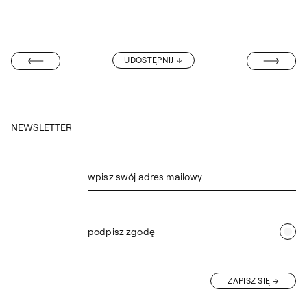
ARTYST(K)A(O)
UDOSTĘPNIJ
TAWY UZNANIE
NEWSLETTER
wpisz swój adres mailowy
podpisz zgodę
ZAPISZ SIĘ