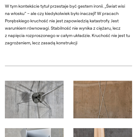
W tym kontekście tytuł przestaje być gestem ironii. „Świat wisi
na włosku” – ale czy kiedykolwiek było inaczej? W pracach
Porębskiego kruchość nie jest zapowiedzią katastrofy. Jest
warunkiem równowagi. Stabilność nie wynika z ciężaru, lecz
z napięcia rozproszonego w całym układzie. Kruchość nie jest tu
zagrożeniem, lecz zasadą konstrukcji
Otwórz okno dialogowe, slajd numer: 1
Otwórz okno dialogowe, slajd nu